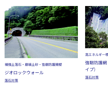
高エネルギー
強靭防護網
補強土落石・崩壊土砂・雪崩防護擁壁
イプ）
ジオロックウォール
落石対策
落石対策