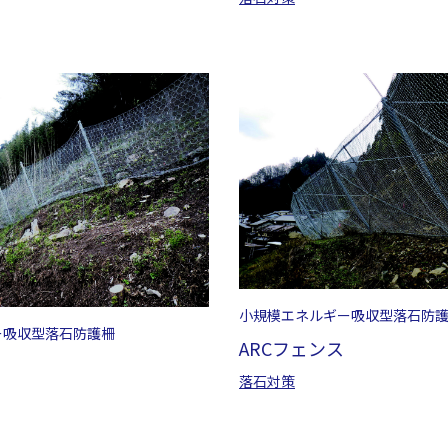
小規模エネルギー吸収型落石防
ー吸収型落石防護柵
ARCフェンス
落石対策