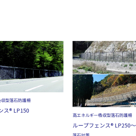
吸収型落石防護柵
ス® LP150
高エネルギー吸収型落石防護柵
ループフェンス® LP250～L
落石対策