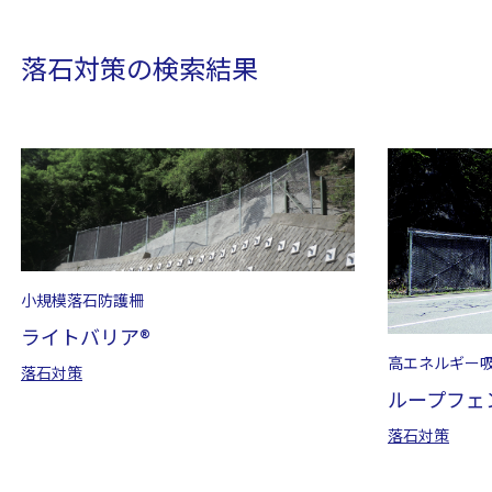
落石対策の検索結果
小規模落石防護柵
ライトバリア®
高エネルギー
落石対策
ループフェン
落石対策