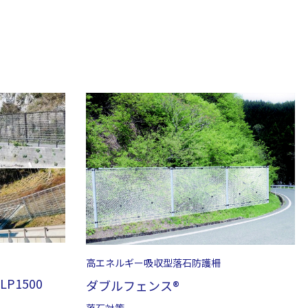
高エネルギー吸収型落石防護柵
P1500
ダブルフェンス®
落石対策