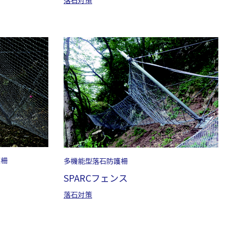
護柵
多機能型落石防護柵
SPARCフェンス
落石対策