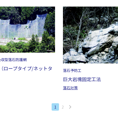
吸収型落石防護網
（ロープタイプ/ネットタ
落石予防工
巨大岩塊固定工法
落石対策
1
2