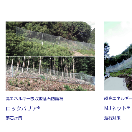
超高エネルギ
高エネルギー吸収型落石防護柵
MJネット®
ロックバリア®
落石対策
落石対策