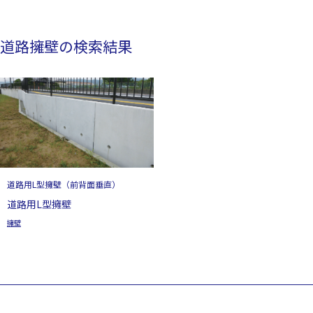
道路擁壁の検索結果
道路用L型擁壁（前背面垂直）
道路用L型擁壁
擁壁