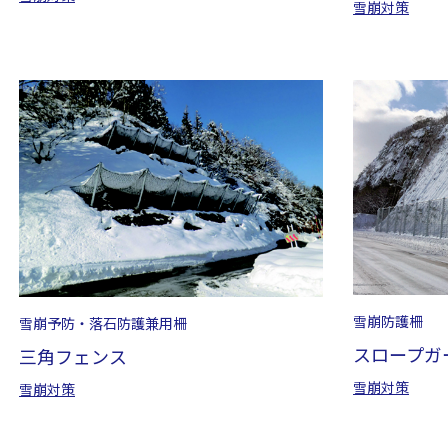
雪崩対策
雪崩防護柵
雪崩予防・落石防護兼用柵
スロープガ
三角フェンス
雪崩対策
雪崩対策