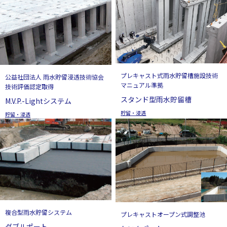
プレキャスト式雨水貯留槽施設技術
公益社団法人 雨水貯留浸透技術協会
マニュアル準拠
技術評価認定取得
スタンド型雨水貯留槽
M.V.P.-Lightシステム
貯留・浸透
貯留・浸透
複合型雨水貯留システム
プレキャストオープン式調整池
ダブルポート