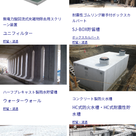
耐震性ゴムリング継手付ボックスカ
無電力旋回流式夾雑物除去用スクリ
ルバート
ーン装置
SJ-BOX貯留槽
ユニフィルター
ボックスカルバート
貯留・浸透
貯留・浸透
ハーフプレキャスト製雨水貯留槽
コンクリート製防火水槽
ウォーターウォール
HC式防火水槽・HC式耐震性貯
貯留・浸透
水槽
貯留・浸透