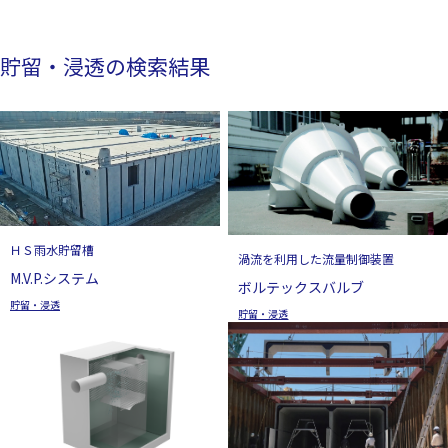
貯留・浸透の検索結果
ＨＳ雨水貯留槽
渦流を利用した流量制御装置
M.V.P.システム
ボルテックスバルブ
貯留・浸透
貯留・浸透