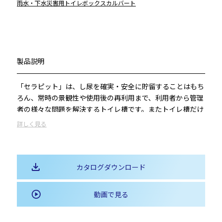
雨水・下水
災害用トイレ
ボックスカルバート
製品説明
「セラピット」は、し尿を確実・安全に貯留することはもち
ろん、常時の景観性や使用後の再利用まで、利用者から管理
者の様々な問題を解決するトイレ槽です。またトイレ槽だけ
ではなく、使用環境やニーズにマッチした様々なオプション
詳しく見る
やシステムをご提案いたします。
カタログダウンロード
動画で見る